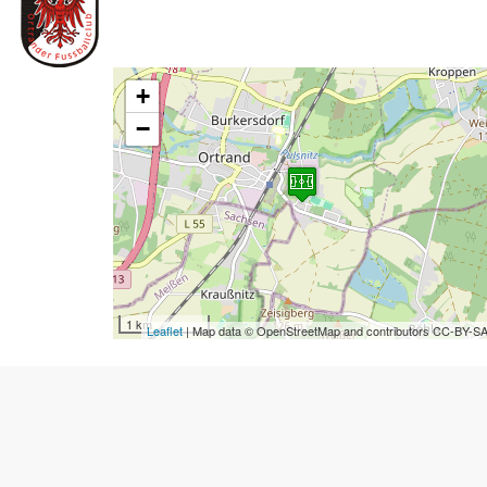
+
−
1 km
Leaflet
| Map data © OpenStreetMap and contributors CC-BY-S