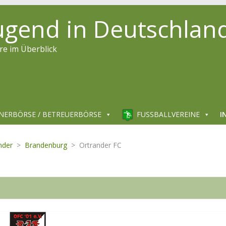
jugend in Deutschlan
re im Überblick
NERBÖRSE / BETREUERBÖRSE
FUSSBALLVEREINE
I
nder
>
Brandenburg
>
Ortrander FC