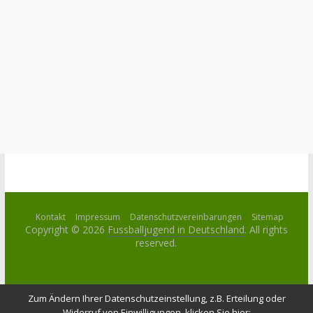
Kontakt
Impressum
Datenschutzvereinbarungen
Sitemap
Copyright © 2026
Fussballjugend in Deutschland
. All rights
reserved.
Zum Ändern Ihrer Datenschutzeinstellung, z.B. Erteilung oder
Widerruf von Einwilligungen, klicken Sie hier: