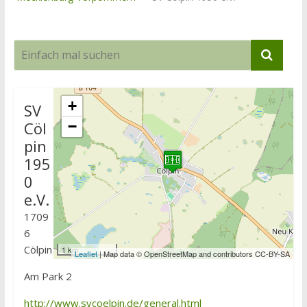
+
SV
Cöl
−
pin
195
0
e.V.
1709
6
Cölpin
1 km
Leaflet
| Map data © OpenStreetMap and contributors CC-BY-SA
Am Park 2
http://www.svcoelpin.de/general.html