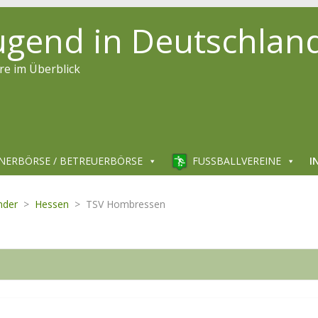
jugend in Deutschlan
re im Überblick
NERBÖRSE / BETREUERBÖRSE
FUSSBALLVEREINE
I
nder
>
Hessen
>
TSV Hombressen