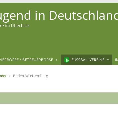
jugend in Deutschlan
re im Überblick
NERBÖRSE / BETREUERBÖRSE
FUSSBALLVEREINE
I
nder
>
Baden-Württemberg
62