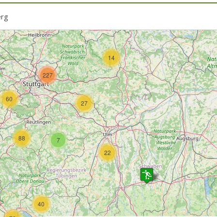
3
erg
5
14
227
60
27
88
7
22
40