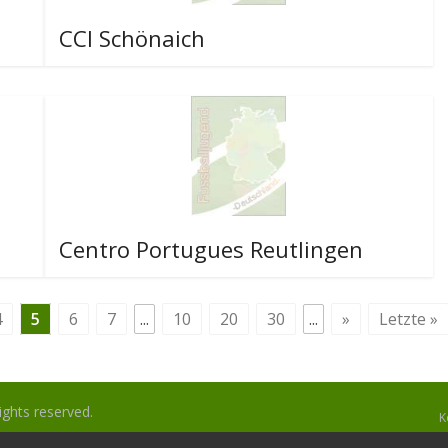
CCI Schönaich
Centro Portugues Reutlingen
4
5
6
7
...
10
20
30
...
»
Letzte »
 rights reserved.
K