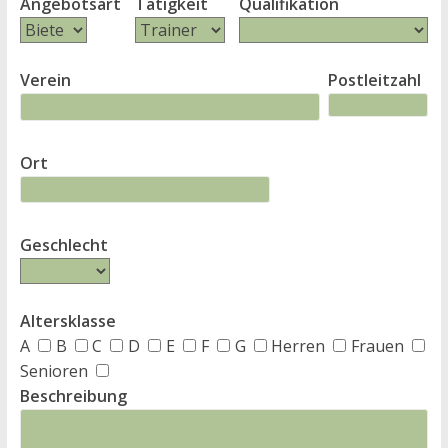
Angebotsart
Tätigkeit
Qualifikation
Verein
Postleitzahl
Ort
Geschlecht
Altersklasse
A
B
C
D
E
F
G
Herren
Frauen
Senioren
Beschreibung