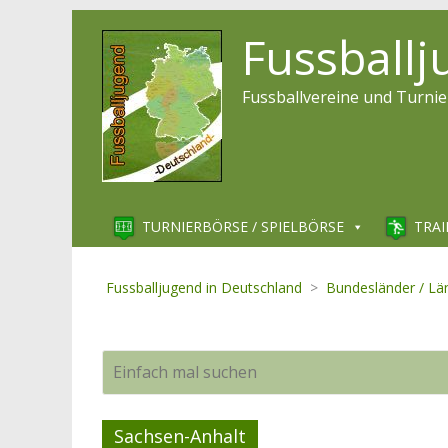
Fussball
Fussballvereine und Turnie
9
15
TURNIERBÖRSE / SPIELBÖRSE
TRAI
8
Fussballjugend in Deutschland
>
Bundesländer / Lä
3
5
2
Sachsen-Anhalt
4