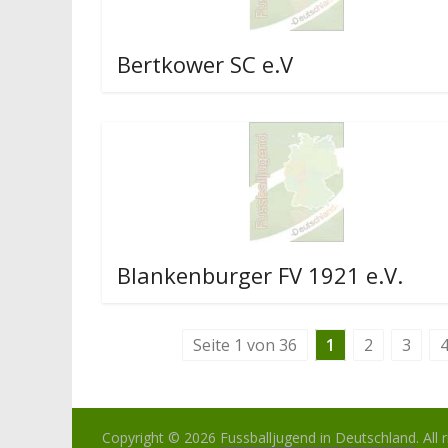
Bertkower SC e.V
Blankenburger FV 1921 e.V.
Seite 1 von 36
1
2
3
Copyright © 2026
Fussballjugend in Deutschland
. All