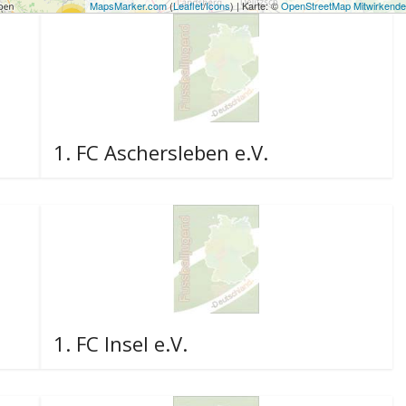
MapsMarker.com
(
Leaflet
/
Icons
) | Karte: ©
OpenStreetMap Mitwirkende
18
52
3
15
20
1. FC Aschersleben e.V.
14
29
15
1. FC Insel e.V.