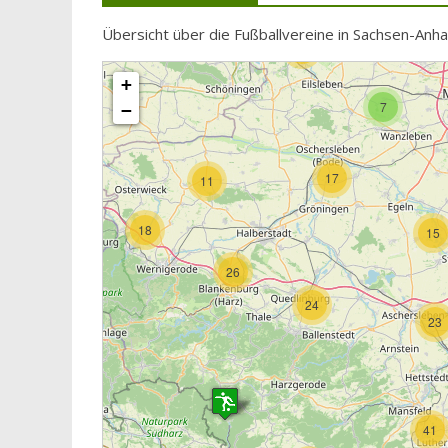
Übersicht über die Fußballvereine in Sachsen-Anha
16
28
+
7
−
17
11
18
15
26
24
23
41