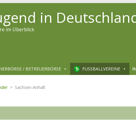
jugend in Deutschlan
re im Überblick
6
6
NERBÖRSE / BETREUERBÖRSE
FUSSBALLVEREINE
I
22
7
nder
>
Sachsen-Anhalt
22
2