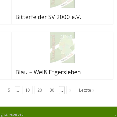
Bitterfelder SV 2000 e.V.
Blau – Weiß Etgersleben
4
5
...
10
20
30
...
»
Letzte »
 rights reserved.
K