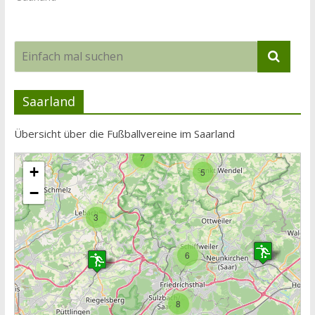
Saarland
Übersicht über die Fußballvereine im Saarland
7
+
5
−
3
6
8