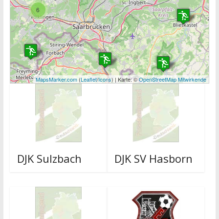
6
MapsMarker.com
(
Leaflet
/
Icons
) | Karte: ©
OpenStreetMap Mitwirkende
DJK Sulzbach
DJK SV Hasborn