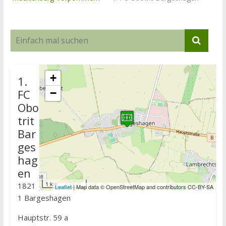
+
1.
FC
−
Obo
trit
Bar
ges
hag
en
1 km
1821
Leaflet
| Map data © OpenStreetMap and contributors CC-BY-SA
1 Bargeshagen
Hauptstr. 59 a