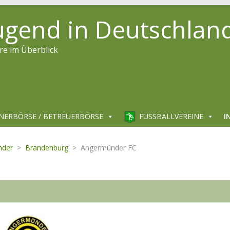
jugend in Deutschlan
re im Überblick
NERBÖRSE / BETREUERBÖRSE
FUSSBALLVEREINE
I
nder
>
Brandenburg
>
Angermünder FC