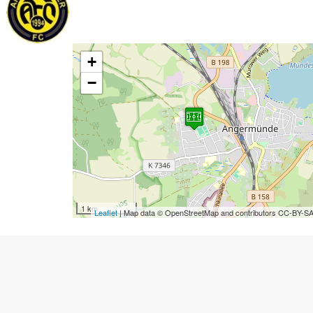
+
−
1 km
Leaflet
| Map data © OpenStreetMap and contributors CC-BY-S