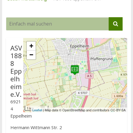
+
ASV
188
−
8
Epp
elh
eim
e.V.
6921
4
1 km
Leaflet
| Map data © OpenStreetMap and contributors CC-BY-SA
Eppelheim
Hermann Wittmann Str. 2