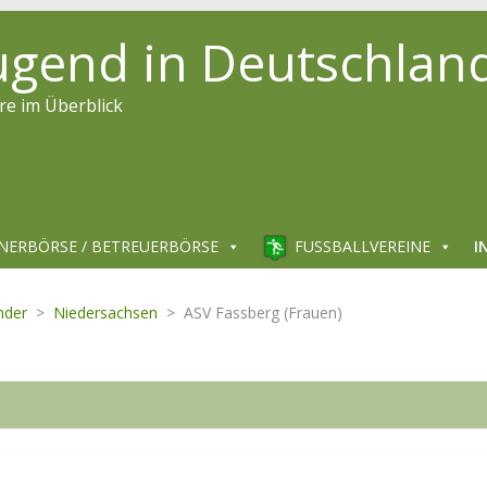
jugend in Deutschlan
re im Überblick
NERBÖRSE / BETREUERBÖRSE
FUSSBALLVEREINE
I
nder
>
Niedersachsen
>
ASV Fassberg (Frauen)