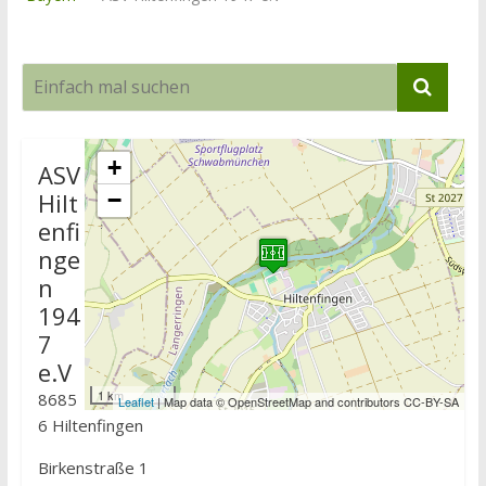
+
ASV
Hilt
−
enfi
nge
n
194
7
e.V
1 km
8685
Leaflet
| Map data © OpenStreetMap and contributors CC-BY-SA
6 Hiltenfingen
Birkenstraße 1