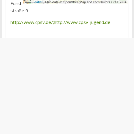
1 km
Leaflet
| Map data © OpenStreetMap and contributors CC-BY-SA
Forst
straße 9
http://www.cpsv.de/;http://www.cpsv-jugend.de