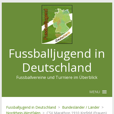
Fussballjugend in
Deutschland
Fussballvereine und Turniere im Überblick
MENU
Fussballjugend in Deutschland
>
Bundesländer / Länder
>
Nordrhein-Westfalen
>
CSV Marathon 1910 Krefeld (Frauen)