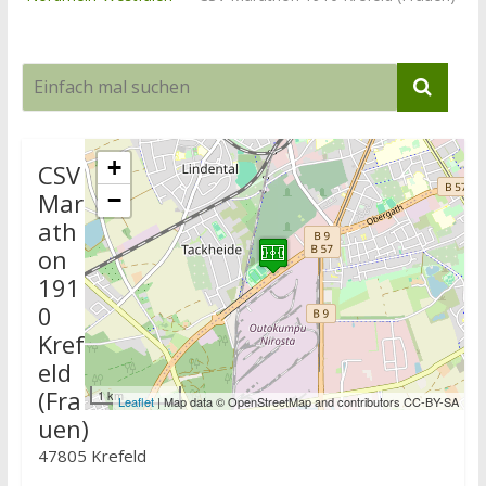
+
CSV
Mar
−
ath
on
191
0
Kref
eld
(Fra
1 km
Leaflet
| Map data © OpenStreetMap and contributors CC-BY-SA
uen)
47805 Krefeld