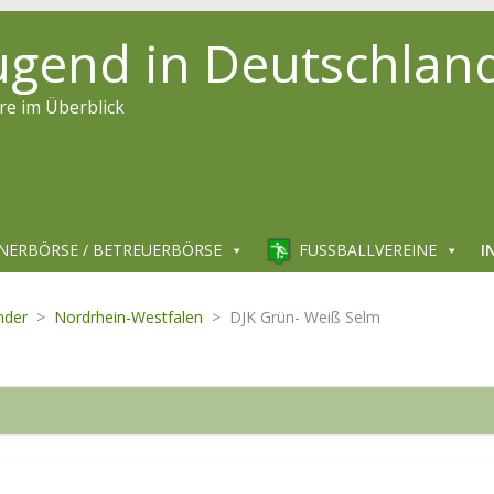
jugend in Deutschlan
re im Überblick
NERBÖRSE / BETREUERBÖRSE
FUSSBALLVEREINE
I
nder
>
Nordrhein-Westfalen
>
DJK Grün- Weiß Selm