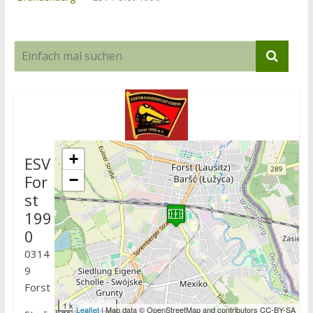
+
ESV
For
−
st
199
0
0314
9
Forst
1 km
Leaflet
| Map data © OpenStreetMap and contributors CC-BY-SA