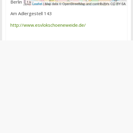
Berlin
1 km
Leaflet
| Map data © OpenStreetMap and contributors CC-BY-SA
Am Adlergestell 143
http://www.esvlokschoeneweide.de/