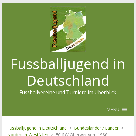
Fussballjugend in
Deutschland
Fussballvereine und Turniere im Überblick
MENU
Fussballjugend in Deutschland
>
Bundesländer / Länder
>
Nordrhein-Westfalen
>
FC RW Oberwengern 1986