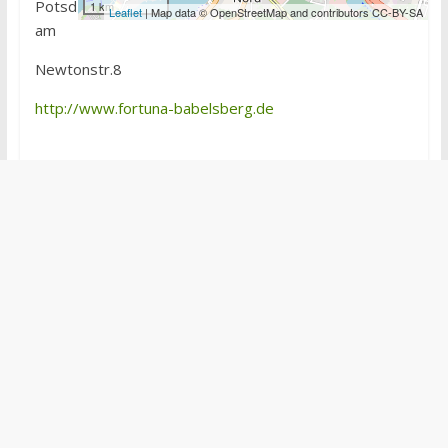
Potsd
1 km
Leaflet
| Map data © OpenStreetMap and contributors CC-BY-SA
am
Newtonstr.8
http://www.fortuna-babelsberg.de