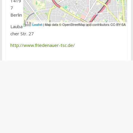
1419
7
Berlin
1 km
Leaflet
| Map data © OpenStreetMap and contributors CC-BY-SA
Lauba
cher Str. 27
http://www.friedenauer-tsc.de/