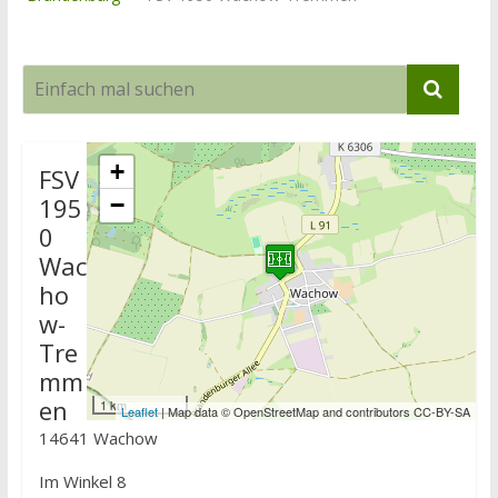
+
FSV
195
−
0
Wac
ho
w-
Tre
mm
en
1 km
Leaflet
| Map data © OpenStreetMap and contributors CC-BY-SA
14641 Wachow
Im Winkel 8