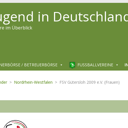
jugend in Deutschlan
re im Überblick
NERBÖRSE / BETREUERBÖRSE
FUSSBALLVEREINE
I
nder
>
Nordrhein-Westfalen
>
FSV Gütersloh 2009 e.V. (Frauen)