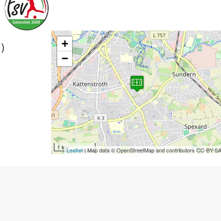
+
)
−
1 km
Leaflet
| Map data © OpenStreetMap and contributors CC-BY-S