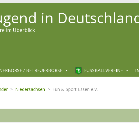
jugend in Deutschlan
re im Überblick
NERBÖRSE / BETREUERBÖRSE
FUSSBALLVEREINE
I
nder
>
Niedersachsen
>
Fun & Sport Essen e.V.