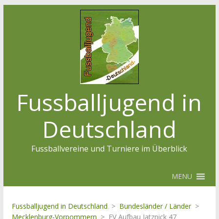
Fussballjugend in
Deutschland
Fussballvereine und Turniere im Überblick
MENU
Fussballjugend in Deutschland
>
Bundesländer / Länder
>
Mecklenburg-Vorpommern
>
FV Aufbau Jatznick 47