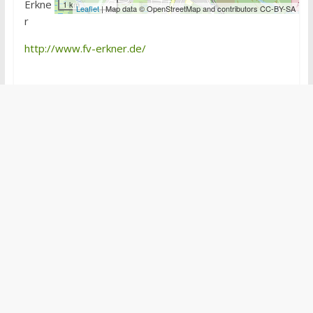
Erkne
1 km
Leaflet
| Map data © OpenStreetMap and contributors CC-BY-SA
r
http://www.fv-erkner.de/