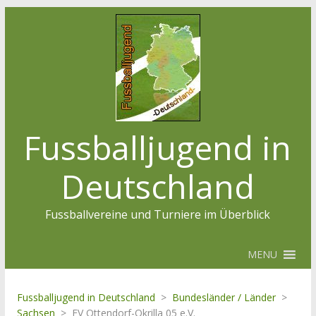
Fussballjugend in
Deutschland
Fussballvereine und Turniere im Überblick
MENU
Fussballjugend in Deutschland
>
Bundesländer / Länder
>
Sachsen
>
FV Ottendorf-Okrilla 05 e.V.