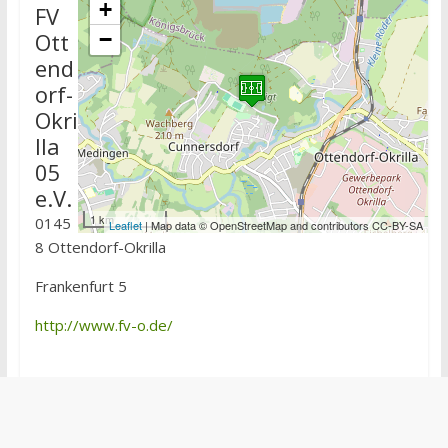
+
FV
Ott
−
end
orf-
Okri
lla
05
e.V.
1 km
0145
Leaflet
| Map data © OpenStreetMap and contributors CC-BY-SA
8 Ottendorf-Okrilla
Frankenfurt 5
http://www.fv-o.de/