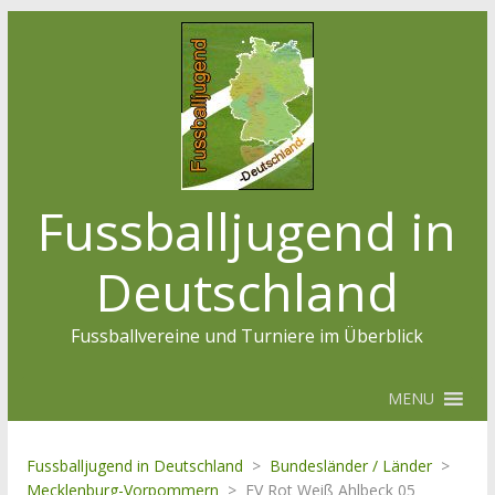
Fussballjugend in
Deutschland
Fussballvereine und Turniere im Überblick
MENU
Fussballjugend in Deutschland
>
Bundesländer / Länder
>
Mecklenburg-Vorpommern
>
FV Rot Weiß Ahlbeck 05