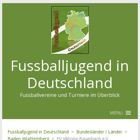
Fussballjugend in
Deutschland
Fussballvereine und Turniere im Überblick
MENU
Fussballjugend in Deutschland
>
Bundesländer / Länder
>
Baden-Württemberg
>
FV Viktoria Bauerbach e.V