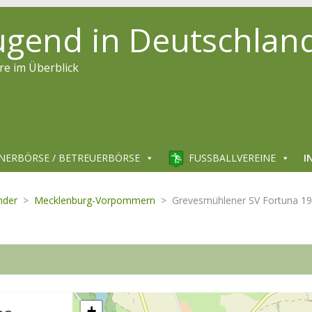
jugend in Deutschlan
re im Überblick
NERBÖRSE / BETREUERBÖRSE
FUSSBALLVEREINE
I
nder
>
Mecklenburg-Vorpommern
>
Grevesmühlener SV Fortuna 1
+