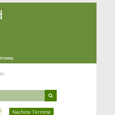
d
NFOMAIL
982
Nächste Termine