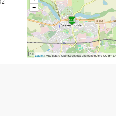
82
−
1 km
Leaflet
| Map data © OpenStreetMap and contributors CC-BY-S