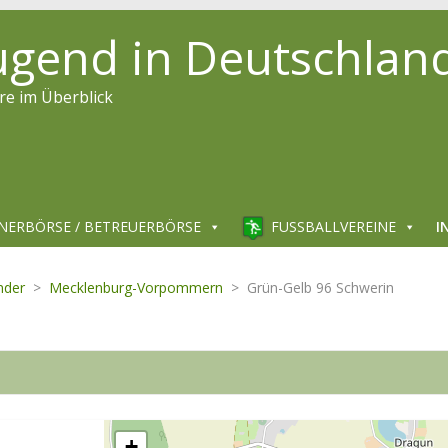
jugend in Deutschlan
re im Überblick
NERBÖRSE / BETREUERBÖRSE
FUSSBALLVEREINE
I
nder
>
Mecklenburg-Vorpommern
>
Grün-Gelb 96 Schwerin
+