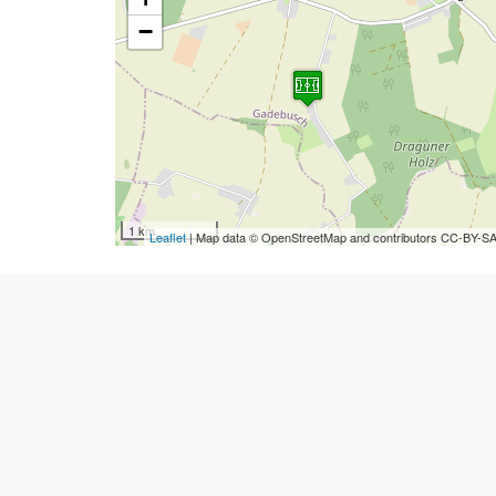
−
1 km
Leaflet
| Map data © OpenStreetMap and contributors CC-BY-S