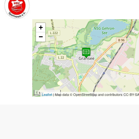
+
−
1 km
Leaflet
| Map data © OpenStreetMap and contributors CC-BY-S