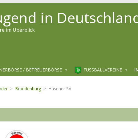
jugend in Deutschlan
re im Überblick
NERBÖRSE / BETREUERBÖRSE
FUSSBALLVEREINE
I
nder
>
Brandenburg
>
Häsener SV