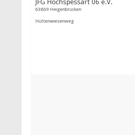
JFG Hochspessart 06 e.V.
63869 Heigenbrücken
Hüttenwiesenweg