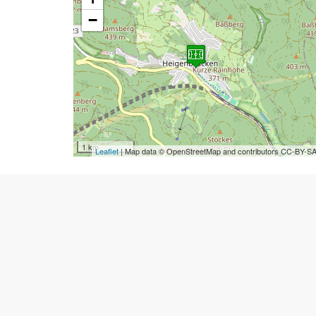
−
1 km
Leaflet
| Map data © OpenStreetMap and contributors CC-BY-S