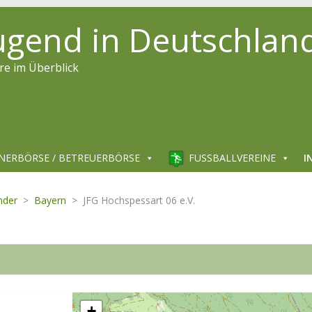
jugend in Deutschlan
re im Überblick
NERBÖRSE / BETREUERBÖRSE
FUSSBALLVEREINE
I
nder
>
Bayern
>
JFG Hochspessart 06 e.V.
+