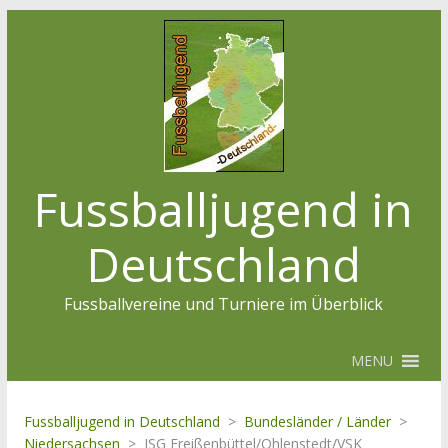
Fussballjugend in
Deutschland
Fussballvereine und Turniere im Überblick
MENU
Fussballjugend in Deutschland
>
Bundesländer / Länder
>
Niedersachsen
>
JSG Freißenbüttel/Ohlenstedt/VSK