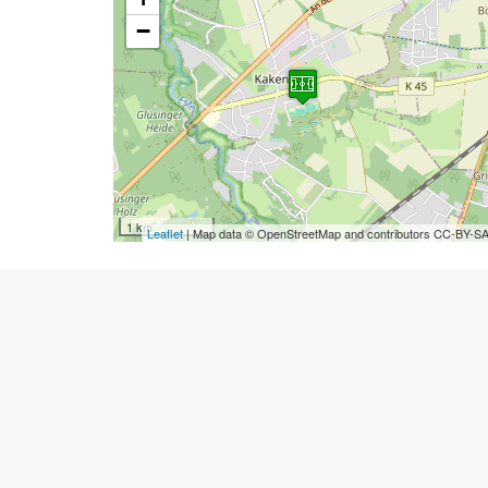
−
1 km
Leaflet
| Map data © OpenStreetMap and contributors CC-BY-S