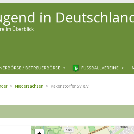
jugend in Deutschlan
re im Überblick
NERBÖRSE / BETREUERBÖRSE
FUSSBALLVEREINE
I
nder
>
Niedersachsen
>
Kakenstorfer SV e.V.
+