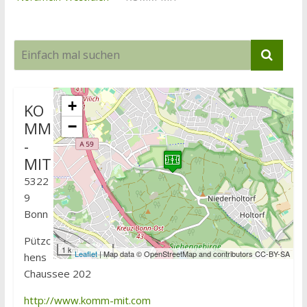
+
KO
MM
−
-
MIT
5322
9
Bonn
Pützc
1 km
Leaflet
| Map data © OpenStreetMap and contributors CC-BY-SA
hens
Chaussee 202
http://www.komm-mit.com