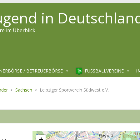
jugend in Deutschlan
re im Überblick
NERBÖRSE / BETREUERBÖRSE
FUSSBALLVEREINE
I
nder
>
Sachsen
>
Leipziger Sportverein Südwest e.V.
+