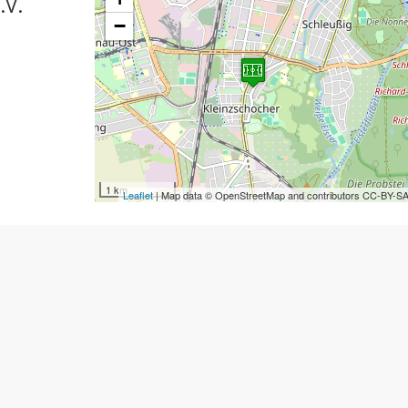
.V.
−
1 km
Leaflet
| Map data © OpenStreetMap and contributors CC-BY-S