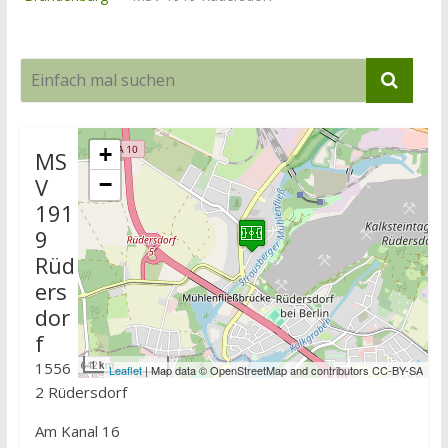
+
MS
V
−
191
9
Rüd
ers
dor
f
1 km
1556
Leaflet
| Map data © OpenStreetMap and contributors CC-BY-SA
2 Rüdersdorf
Am Kanal 16