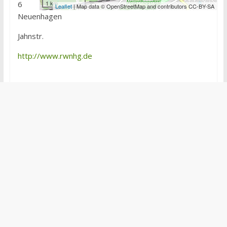
6
1 km
Leaflet
| Map data © OpenStreetMap and contributors CC-BY-SA
Neuenhagen
Jahnstr.
http://www.rwnhg.de