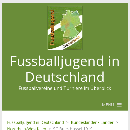
Fussballjugend in
Deutschland
Fussballvereine und Turniere im Überblick
MENU
Fussballjugend in Deutschland
>
Bundesländer / Länder
>
Nordrhein-Westfalen
>
SC Buer-Hassel 1919