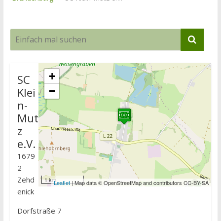
+
SC
Klei
−
n-
Mut
z
e.V.
1679
2
Zehd
1 km
Leaflet
| Map data © OpenStreetMap and contributors CC-BY-SA
enick
Dorfstraße 7