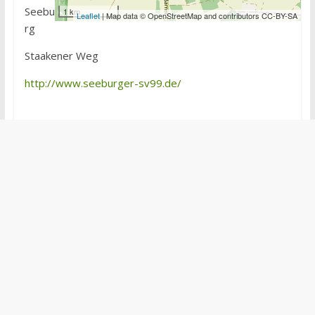
Seebu
1 km
Leaflet
| Map data © OpenStreetMap and contributors CC-BY-SA
rg
Staakener Weg
http://www.seeburger-sv99.de/