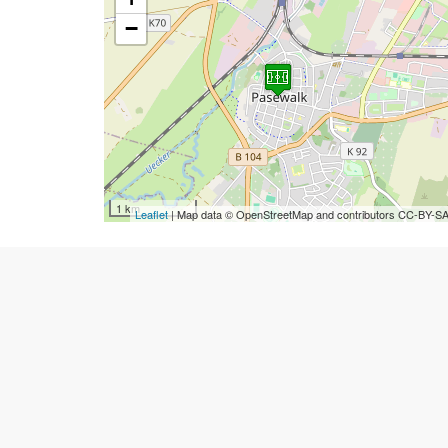
−
1 km
Leaflet
| Map data © OpenStreetMap and contributors CC-BY-S