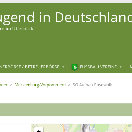
jugend in Deutschlan
re im Überblick
NERBÖRSE / BETREUERBÖRSE
FUSSBALLVEREINE
I
nder
>
Mecklenburg-Vorpommern
>
SG Aufbau Pasewalk
+