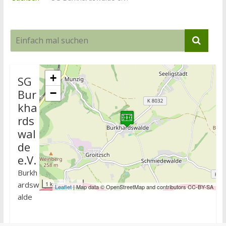
+
SG
Bur
−
kha
rds
wal
de
e.V.
Burkh
ardsw
1 km
Leaflet
| Map data © OpenStreetMap and contributors CC-BY-SA
alde