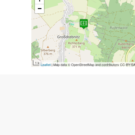
−
1 km
Leaflet
| Map data © OpenStreetMap and contributors CC-BY-S