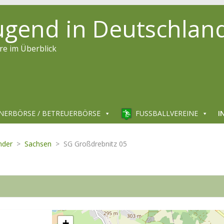
jugend in Deutschlan
re im Überblick
NERBÖRSE / BETREUERBÖRSE
FUSSBALLVEREINE
I
nder
>
Sachsen
>
SG Großdrebnitz 05
+