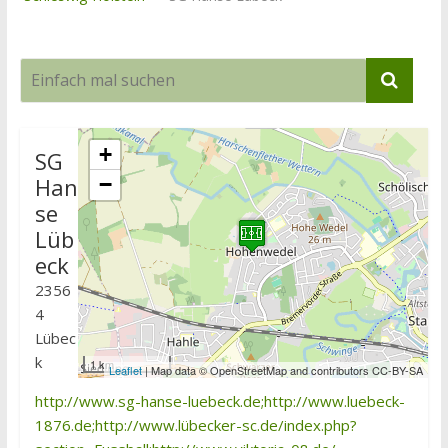
+
SG
Han
−
se
Lüb
eck
2356
4
Lübec
k
1 km
Leaflet
| Map data © OpenStreetMap and contributors CC-BY-SA
http://www.sg-hanse-luebeck.de;http://www.luebeck-
1876.de;http://www.lübecker-sc.de/index.php?