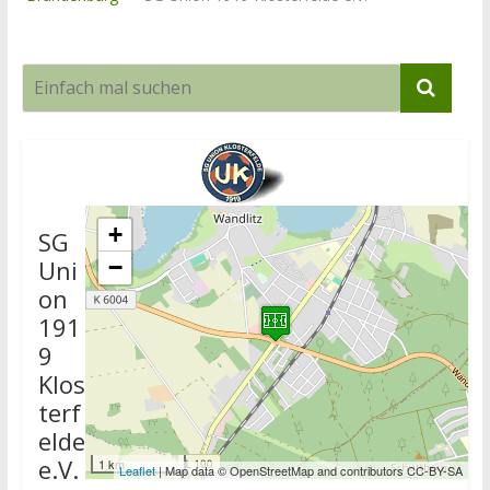
+
SG
Uni
−
on
191
9
Klos
terf
elde
e.V.
1 km
Leaflet
| Map data © OpenStreetMap and contributors CC-BY-SA