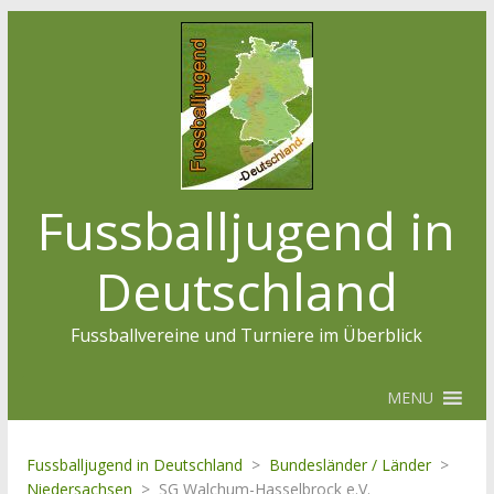
Fussballjugend in
Deutschland
Fussballvereine und Turniere im Überblick
MENU
Fussballjugend in Deutschland
>
Bundesländer / Länder
>
Niedersachsen
>
SG Walchum-Hasselbrock e.V.