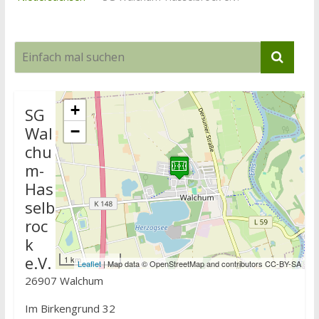
+
SG
Wal
−
chu
m-
Has
selb
roc
k
e.V.
1 km
Leaflet
| Map data © OpenStreetMap and contributors CC-BY-SA
26907 Walchum
Im Birkengrund 32