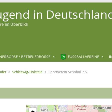
jugend in Deutschlan
re im Überblick
NERBÖRSE / BETREUERBÖRSE
FUSSBALLVEREINE
I
nder
>
Schleswig-Holstein
>
Sportverein Schobüll e.V.
+