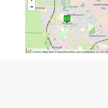
−
1 km
Leaflet
| Map data © OpenStreetMap and contributors CC-BY-S