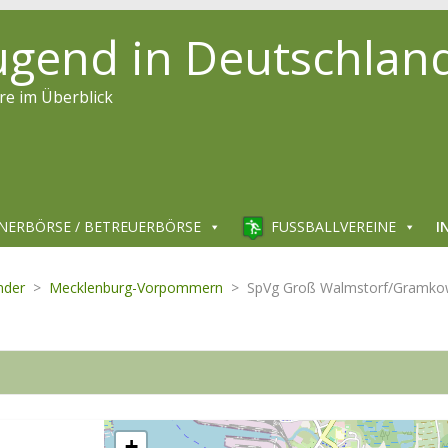
jugend in Deutschlan
re im Überblick
NERBÖRSE / BETREUERBÖRSE
FUSSBALLVEREINE
I
nder
>
Mecklenburg-Vorpommern
>
SpVg Groß Walmstorf/Gramk
+