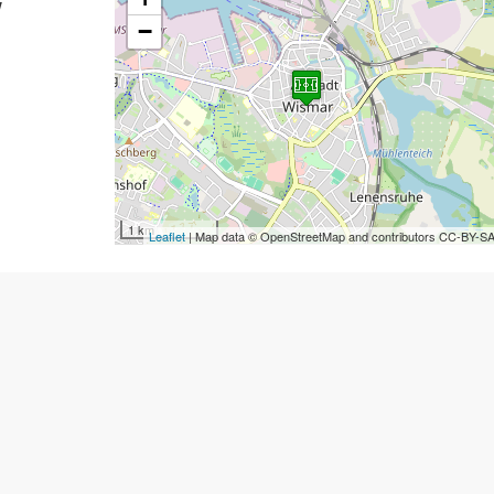
w
−
1 km
Leaflet
| Map data © OpenStreetMap and contributors CC-BY-S