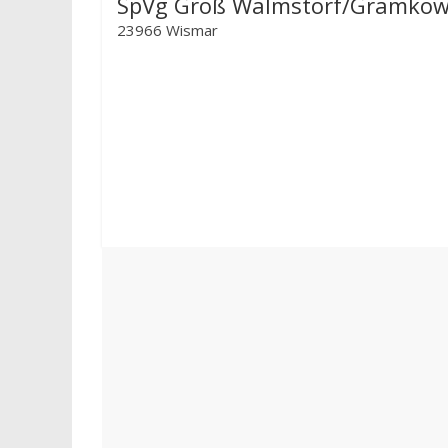
SpVg Groß Walmstorf/Gramko
23966 Wismar